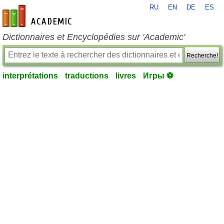
RU
EN
DE
ES
fr-academic.com
Dictionnaires et Encyclopédies sur 'Academic'
Recherche!
interprétations
traductions
livres
Игры ⚽