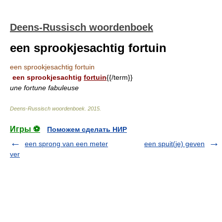
Deens-Russisch woordenboek
een sprookjesachtig fortuin
een sprookjesachtig fortuin
een sprookjesachtig
fortuin
{{/term}}
une fortune fabuleuse
Deens-Russisch woordenboek
.
2015
.
Игры ⚽
Поможем сделать НИР
een sprong van een meter
een spuit(je) geven
ver